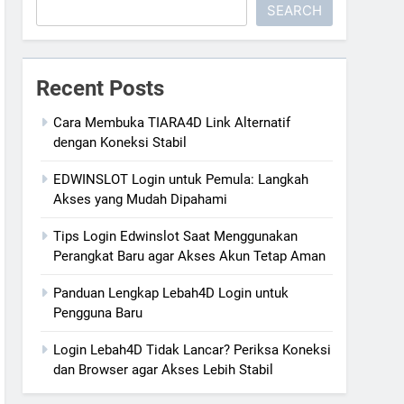
SEARCH
Recent Posts
Cara Membuka TIARA4D Link Alternatif
dengan Koneksi Stabil
EDWINSLOT Login untuk Pemula: Langkah
Akses yang Mudah Dipahami
Tips Login Edwinslot Saat Menggunakan
Perangkat Baru agar Akses Akun Tetap Aman
Panduan Lengkap Lebah4D Login untuk
Pengguna Baru
Login Lebah4D Tidak Lancar? Periksa Koneksi
dan Browser agar Akses Lebih Stabil