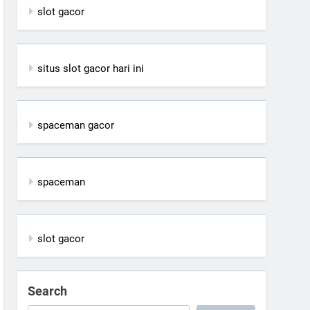
slot gacor
situs slot gacor hari ini
spaceman gacor
spaceman
slot gacor
Search