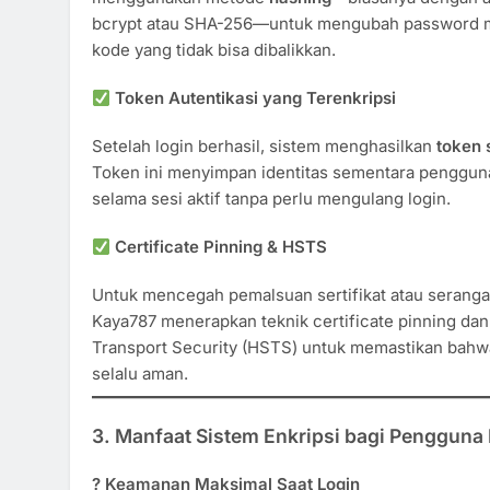
bcrypt atau SHA-256—untuk mengubah password m
kode yang tidak bisa dibalikkan.
Token Autentikasi yang Terenkripsi
Setelah login berhasil, sistem menghasilkan
token 
Token ini menyimpan identitas sementara penggun
selama sesi aktif tanpa perlu mengulang login.
Certificate Pinning & HSTS
Untuk mencegah pemalsuan sertifikat atau serang
Kaya787 menerapkan teknik certificate pinning dan
Transport Security (HSTS) untuk memastikan bahw
selalu aman.
3. Manfaat Sistem Enkripsi bagi Pengguna
?
Keamanan Maksimal Saat Login