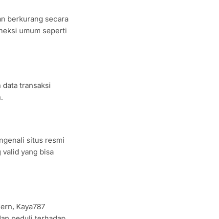
san berkurang secara
neksi umum seperti
 data transaksi
.
genali situs resmi
 valid yang bisa
ern, Kaya787
an peduli terhadap