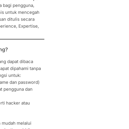
a bagi pengguna,
knis untuk mencegah
an ditulis secara
erience, Expertise,
ing?
ng dapat dibaca
dapat dipahami tanpa
ngsi untuk:
name dan password)
at pengguna dan
ti hacker atau
n mudah melalui