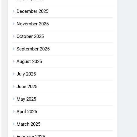
December 2025
November 2025
October 2025
September 2025
August 2025
July 2025
June 2025
May 2025
April 2025
March 2025
February 2025