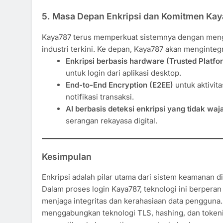
5. Masa Depan Enkripsi dan Komitmen Ka
Kaya787 terus memperkuat sistemnya dengan meng
industri terkini. Ke depan, Kaya787 akan menginteg
Enkripsi berbasis hardware (Trusted Platf
untuk login dari aplikasi desktop.
End-to-End Encryption (E2EE)
untuk aktivita
notifikasi transaksi.
AI berbasis deteksi enkripsi yang tidak waj
serangan rekayasa digital.
Kesimpulan
Enkripsi adalah pilar utama dari sistem keamanan di
Dalam proses login Kaya787, teknologi ini berperan
menjaga integritas dan kerahasiaan data pengguna
menggabungkan teknologi TLS, hashing, dan tokeni