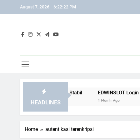
Skip
August 7, 2026
6:22:23 PM
to
content
Urd
Nikmati Ko
f dengan Koneksi Stabil
EDWINSLOT Login untuk Pemul
1 Month Ago
HEADLINES
Home
autentikasi terenkripsi