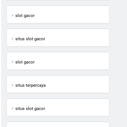
slot gacor
situs slot gacor
slot gacor
situs terpercaya
situs slot gacor