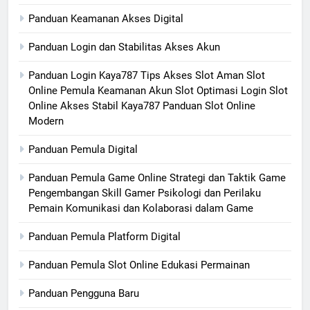
Panduan Keamanan Akses Digital
Panduan Login dan Stabilitas Akses Akun
Panduan Login Kaya787 Tips Akses Slot Aman Slot
Online Pemula Keamanan Akun Slot Optimasi Login Slot
Online Akses Stabil Kaya787 Panduan Slot Online
Modern
Panduan Pemula Digital
Panduan Pemula Game Online Strategi dan Taktik Game
Pengembangan Skill Gamer Psikologi dan Perilaku
Pemain Komunikasi dan Kolaborasi dalam Game
Panduan Pemula Platform Digital
Panduan Pemula Slot Online Edukasi Permainan
Panduan Pengguna Baru