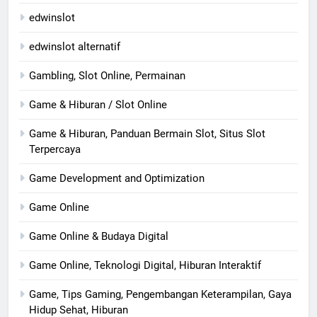
edwinslot
edwinslot alternatif
Gambling, Slot Online, Permainan
Game & Hiburan / Slot Online
Game & Hiburan, Panduan Bermain Slot, Situs Slot
Terpercaya
Game Development and Optimization
Game Online
Game Online & Budaya Digital
Game Online, Teknologi Digital, Hiburan Interaktif
Game, Tips Gaming, Pengembangan Keterampilan, Gaya
Hidup Sehat, Hiburan