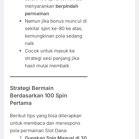
menyarankan
berpindah
permainan
Namun jika bonus muncul di
sekitar spin ke-80 ke atas,
kemungkinan pola sedang
naik
Cocok untuk masuk ke
strategi sesi panjang jika
hasil mulai membaik
Strategi Bermain
Berdasarkan 100 Spin
Pertama
Berikut tips yang bisa diterapkan
untuk membaca dan merespons
pola permainan Slot Dana:
Gunakan Spin Manual di 30