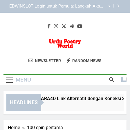
Skip
Tips Login Edwinslot Saat Menggunakan
to
Perangkat Baru agar Akses Akun Tetap Aman
content
Panduan Lengkap Lebah4D Login untuk Pengguna
Baru
Cara Membuka TIARA4D Link Alternatif dengan
Koneksi Stabil
EDWINSLOT Login untuk Pemula: Langkah Akses
yang Mudah Dipahami
Urdu Poetry
Nikmati Koleksi Puisi Urdu Terbaik Di
Tips Login Edwinslot Saat Menggunakan
NEWSLETTER
RANDOM NEWS
Perangkat Baru agar Akses Akun Tetap Aman
World
Urdu Poetry World. Sastra Yang Penuh
Panduan Lengkap Lebah4D Login untuk Pengguna
Makna Dan Keindahan.
Baru
MENU
ra Membuka TIARA4D Link Alternatif dengan Koneksi Stabil
HEADLINES
Weeks Ago
Home
100 spin pertama