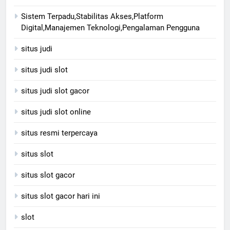
Sistem Terpadu,Stabilitas Akses,Platform
Digital,Manajemen Teknologi,Pengalaman Pengguna
situs judi
situs judi slot
situs judi slot gacor
situs judi slot online
situs resmi terpercaya
situs slot
situs slot gacor
situs slot gacor hari ini
slot