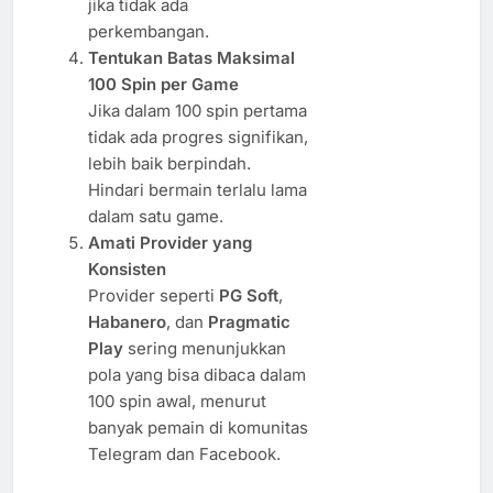
jika tidak ada
perkembangan.
Tentukan Batas Maksimal
100 Spin per Game
Jika dalam 100 spin pertama
tidak ada progres signifikan,
lebih baik berpindah.
Hindari bermain terlalu lama
dalam satu game.
Amati Provider yang
Konsisten
Provider seperti
PG Soft
,
Habanero
, dan
Pragmatic
Play
sering menunjukkan
pola yang bisa dibaca dalam
100 spin awal, menurut
banyak pemain di komunitas
Telegram dan Facebook.