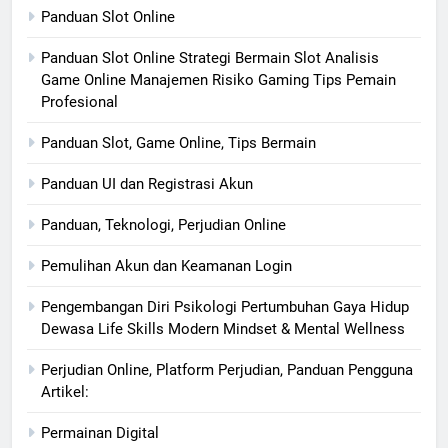
Panduan Slot Online
Panduan Slot Online Strategi Bermain Slot Analisis
Game Online Manajemen Risiko Gaming Tips Pemain
Profesional
Panduan Slot, Game Online, Tips Bermain
Panduan UI dan Registrasi Akun
Panduan, Teknologi, Perjudian Online
Pemulihan Akun dan Keamanan Login
Pengembangan Diri Psikologi Pertumbuhan Gaya Hidup
Dewasa Life Skills Modern Mindset & Mental Wellness
Perjudian Online, Platform Perjudian, Panduan Pengguna
Artikel:
Permainan Digital