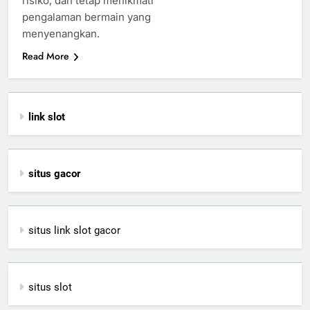
risiko, dan tetap menikmati
pengalaman bermain yang
menyenangkan.
Read More
link slot
situs gacor
situs link slot gacor
situs slot