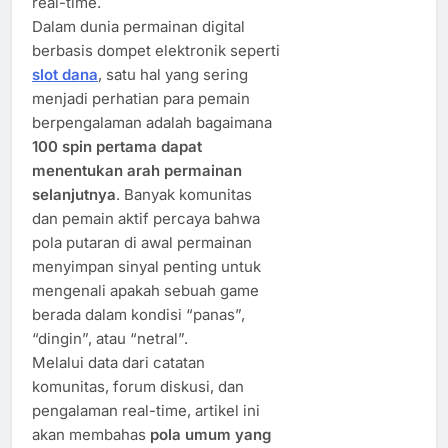
real-time.
Dalam dunia permainan digital
berbasis dompet elektronik seperti
slot dana
, satu hal yang sering
menjadi perhatian para pemain
berpengalaman adalah bagaimana
100 spin pertama dapat
menentukan arah permainan
selanjutnya
. Banyak komunitas
dan pemain aktif percaya bahwa
pola putaran di awal permainan
menyimpan sinyal penting untuk
mengenali apakah sebuah game
berada dalam kondisi “panas”,
“dingin”, atau “netral”.
Melalui data dari catatan
komunitas, forum diskusi, dan
pengalaman real-time, artikel ini
akan membahas
pola umum yang