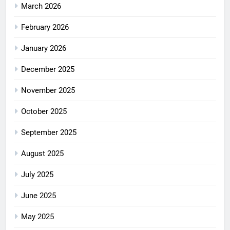
March 2026
February 2026
January 2026
December 2025
November 2025
October 2025
September 2025
August 2025
July 2025
June 2025
May 2025